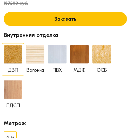
187200 руб.
Заказать
Внутренняя отделка
ДВП
Вагонка
ПВХ
МДФ
ОСБ
ЛДСП
Метраж
6 м