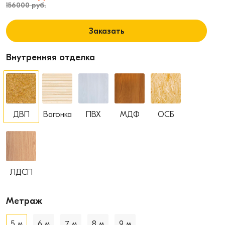
156000 руб.
Заказать
Внутренняя отделка
ДВП
Вагонка
ПВХ
МДФ
ОСБ
ЛДСП
Метраж
5 м
6 м
7 м
8 м
9 м