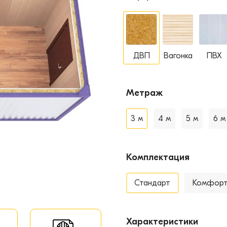
ДВП
Вагонка
ПВХ
Метраж
3 м
4 м
5 м
6 м
Комплектация
Стандарт
Комфор
Характеристики