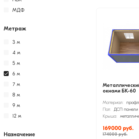
МДФ
Метраж
3 м
4 м
5 м
6 м
7 м
Металлический
окнами БК-60
8 м
Материал:
профл
9 м
Пол:
ДСП панели
12 м
Крыша:
металлич
169000 руб.
Назначение
174000 руб.