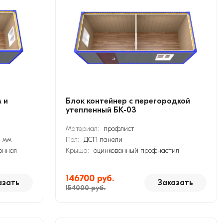
 и
Блок контейнер с перегородкой
утепленный БК-03
Материал:
профлист
0 мм
Пол:
ДСП панели
онная
Крыша:
оцинкованный профнастил
146700 руб.
азать
Заказать
154000 руб.