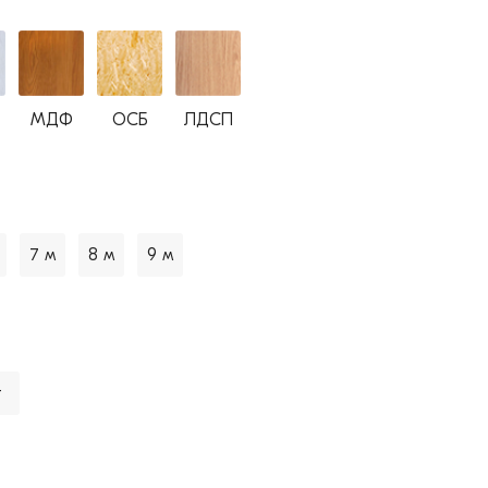
МДФ
ОСБ
ЛДСП
7 м
8 м
9 м
т