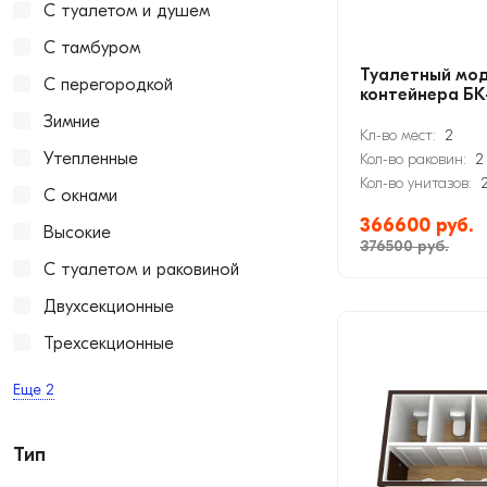
С туалетом и душем
С тамбуром
Туалетный мод
С перегородкой
контейнера БК
Зимние
Кл-во мест:
2
Утепленные
Кол-во раковин:
2
Кол-во унитазов:
С окнами
366600 руб.
Высокие
376500 руб.
С туалетом и раковиной
Двухсекционные
Трехсекционные
Еще
2
Тип