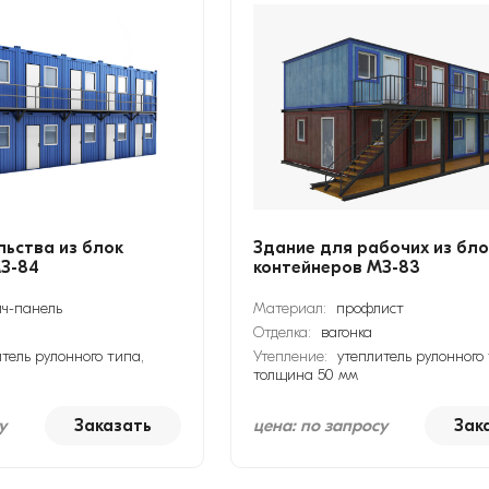
ьства из блок
Здание для рабочих из бло
З-84
контейнеров МЗ-83
ич-панель
Материал:
профлист
Отделка:
вагонка
тель рулонного типа,
Утепление:
утеплитель рулонного 
толщина 50 мм
у
Заказать
цена: по запросу
Зак