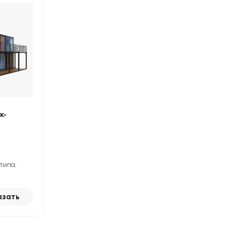
к-
типа,
азать