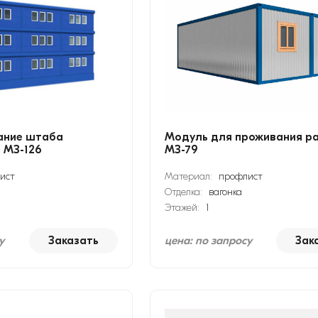
ание штаба
Модуль для проживания р
 МЗ-126
МЗ-79
ист
Материал:
профлист
Отделка:
вагонка
Этажей:
1
у
Заказать
цена: по запросу
Зак