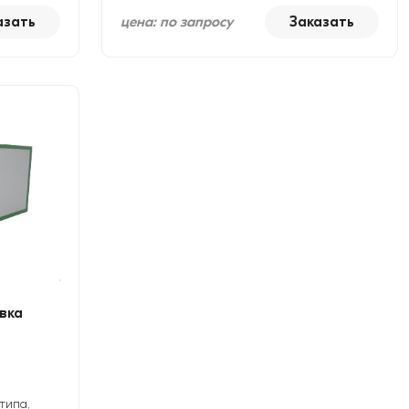
азать
цена: по запросу
Заказать
вка
типа,